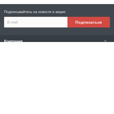
Подписывайтесь на новости и акции:
Компания
Каталог
Услуги
Информация
Наши контакты
8 (800) 600-94-41
Пн. – Пт.: с 9:00 до 18:00