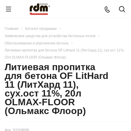
Главная
Каталог продукции
Химические средства для устройства бетонных полов
Обеспыливание и упрочнение бетона
Литиевая пропитка для бетона OF LitHard 11 (ЛитХард 11), сух.ост 11%,
20л OLMAX-FLOOR (Ольмакс Флоор)
Литиевая пропитка
для бетона OF LitHard
11 (ЛитХард 11),
сух.ост 11%, 20л
OLMAX-FLOOR
(Ольмакс Флоор)
Арт.
51110020