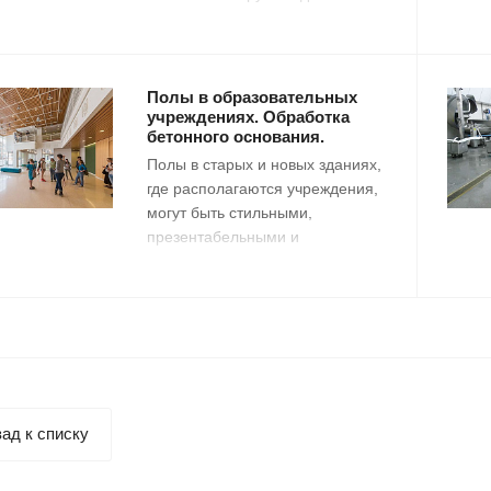
круглосуточно высокую
пешеходную нагрузку,
пассажиры иногда находятся в
этих помещениях достаточно
Полы в образовательных
продолжительное время.
учреждениях. Обработка
бетонного основания.
Полы в старых и новых зданиях,
где располагаются учреждения,
могут быть стильными,
презентабельными и
долговечными, когда они
выполнены по современным
технологиям. Все начинается с
создания и обработки бетонного
основания.
ад к списку