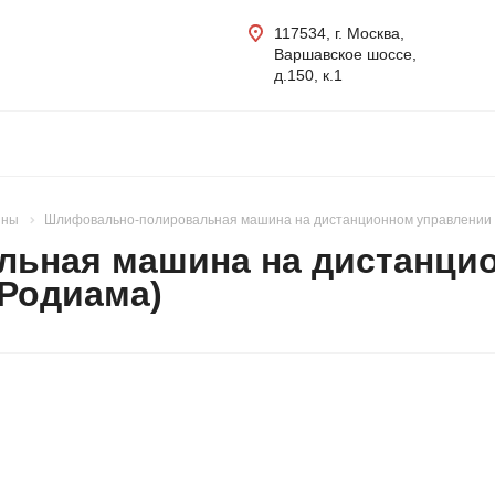
117534, г. Москва,
Варшавское шоссе,
д.150, к.1
ины
Шлифовально-полировальная машина на дистанционном управлении
ьная машина на дистанци
Родиама)