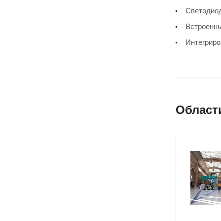
Светодиод
Встроенны
Интегриро
Област