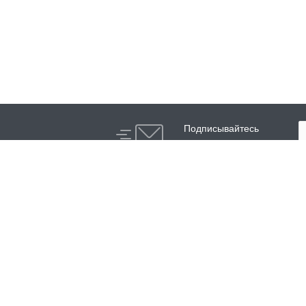
Подписывайтесь
на новости и акции:
Компания
Каталог
О компании
Ротационные
шлифовальные машины
История
Планетарные
Сотрудники
шлифовальные машины
Реквизиты
Высокоскоростные
полировщики