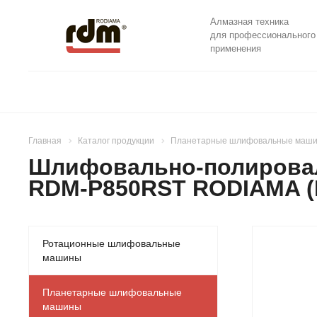
Алмазная техника
для профессионального
применения
Главная
Каталог продукции
Планетарные шлифовальные маш
Шлифовально-полировал
RDM-P850RST RODIAMA (
Ротационные шлифовальные
машины
Планетарные шлифовальные
машины