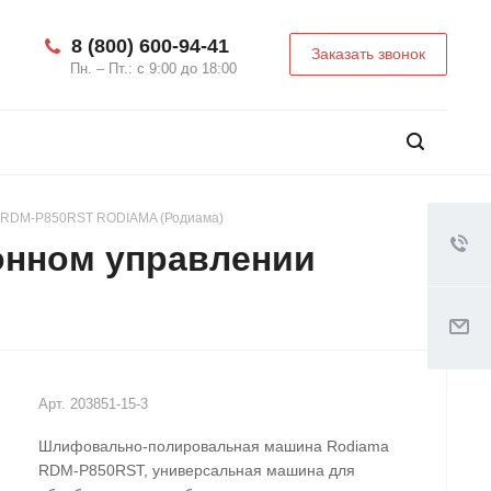
8 (800) 600-94-41
Заказать звонок
Пн. – Пт.: с 9:00 до 18:00
 RDM-P850RST RODIAMA (Родиама)
онном управлении
Арт.
203851-15-3
Шлифовально-полировальная машина Rodiama
RDM-P850RST, универсальная машина для