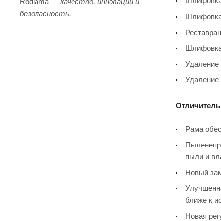
Шлифовка 
Rodiama —
качество, инновации и
безопасность.
Шлифовка 
Реставрац
Шлифовка 
Удаление 
Удаление 
Отличитель
Рама обес
Пыленепро
пыли и вл
Новый зам
Улучшенна
ближе к и
Новая рег